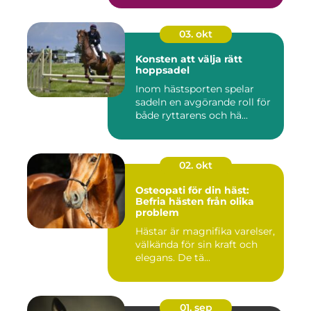
03. okt
Konsten att välja rätt
hoppsadel
Inom hästsporten spelar
sadeln en avgörande roll för
både ryttarens och hä...
02. okt
Osteopati för din häst:
Befria hästen från olika
problem
Hästar är magnifika varelser,
välkända för sin kraft och
elegans. De tä...
01. sep