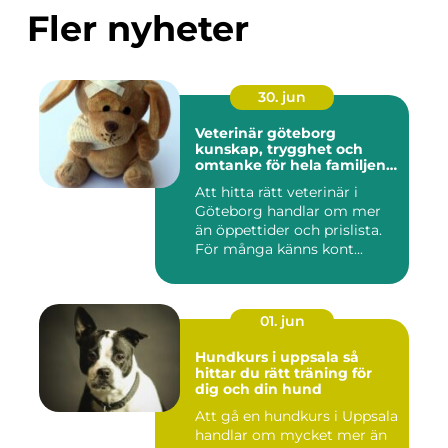
Fler nyheter
30. jun
Veterinär göteborg
kunskap, trygghet och
omtanke för hela familjens
djur
Att hitta rätt veterinär i
Göteborg handlar om mer
än öppettider och prislista.
För många känns kont...
01. jun
Hundkurs i uppsala så
hittar du rätt träning för
dig och din hund
Att gå en hundkurs i Uppsala
handlar om mycket mer än