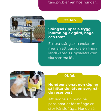
tandproblemen hos hundar
och katter upptäc...
22. feb
Stängsel uppsala trygg
inramning av gård, hage
och tomt
Ett bra stängsel handlar om
mer än att bara dra en linje i
landskapet. I Uppsalatrakten
ska samma lö...
01. feb
Hundpensionat norrköping
så hittar du rätt omsorg när
du reser bort
Att lämna sin hund på
pensionat är för många en
stor känslofråga. Hunden är