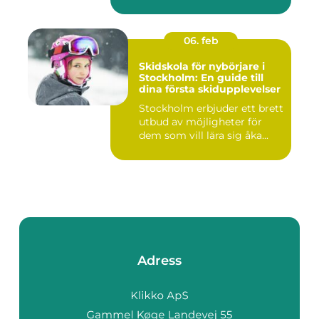
06. feb
Skidskola för nybörjare i
Stockholm: En guide till
dina första skidupplevelser
Stockholm erbjuder ett brett
utbud av möjligheter för
dem som vill lära sig åka...
Adress