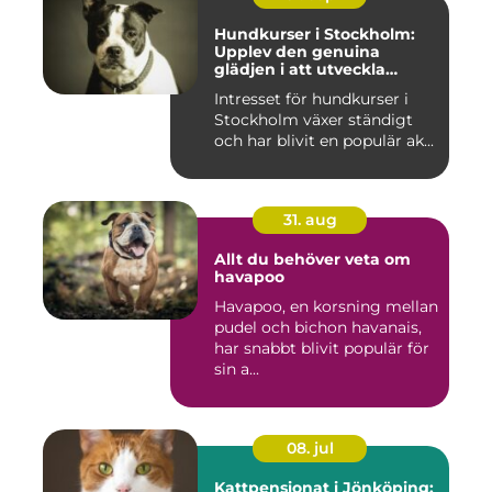
Hundkurser i Stockholm:
Upplev den genuina
glädjen i att utveckla
samarbete och
Intresset för hundkurser i
kommunikation med din
Stockholm växer ständigt
hund
och har blivit en populär ak...
31. aug
Allt du behöver veta om
havapoo
Havapoo, en korsning mellan
pudel och bichon havanais,
har snabbt blivit populär för
sin a...
08. jul
Kattpensionat i Jönköping: