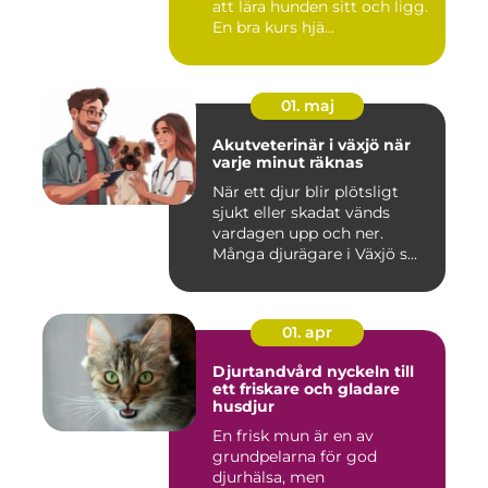
att lära hunden sitt och ligg.
En bra kurs hjä...
01. maj
Akutveterinär i växjö när
varje minut räknas
När ett djur blir plötsligt
sjukt eller skadat vänds
vardagen upp och ner.
Många djurägare i Växjö s...
01. apr
Djurtandvård nyckeln till
ett friskare och gladare
husdjur
En frisk mun är en av
grundpelarna för god
djurhälsa, men