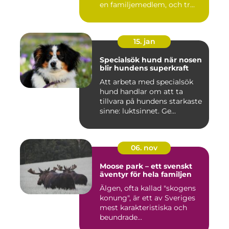
en familjemedlem, och tr...
15. jan
Specialsök hund när nosen
blir hundens superkraft
Att arbeta med specialsök
hund handlar om att ta
tillvara på hundens starkaste
sinne: luktsinnet. Ge...
06. nov
Moose park – ett svenskt
äventyr för hela familjen
Älgen, ofta kallad "skogens
konung", är ett av Sveriges
mest karakteristiska och
beundrade...