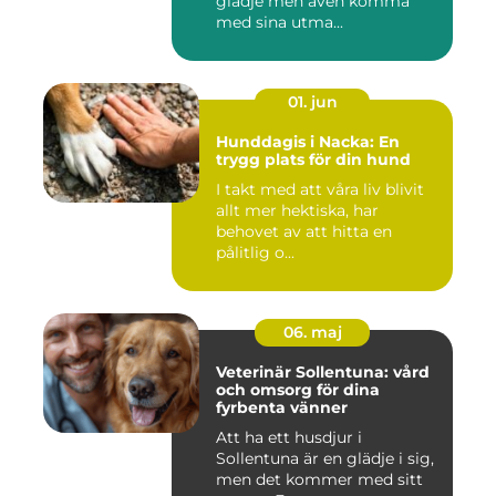
glädje men även komma
med sina utma...
01. jun
Hunddagis i Nacka: En
trygg plats för din hund
I takt med att våra liv blivit
allt mer hektiska, har
behovet av att hitta en
pålitlig o...
06. maj
Veterinär Sollentuna: vård
och omsorg för dina
fyrbenta vänner
Att ha ett husdjur i
Sollentuna är en glädje i sig,
men det kommer med sitt