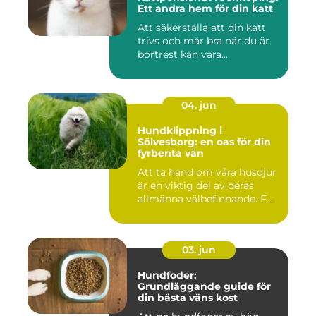
Ett andra hem för din katt
Att säkerställa att din katt
trivs och mår bra när du är
bortrest kan vara...
04. jun
Hundklippning i
Sölvesborg: en oas för din
fyrbenta vän
Att ta hand om våra husdjur
är en viktig del av deras
allmänna välbefinnande. F...
03. jun
Hundfoder:
Grundläggande guide för
din bästa väns kost