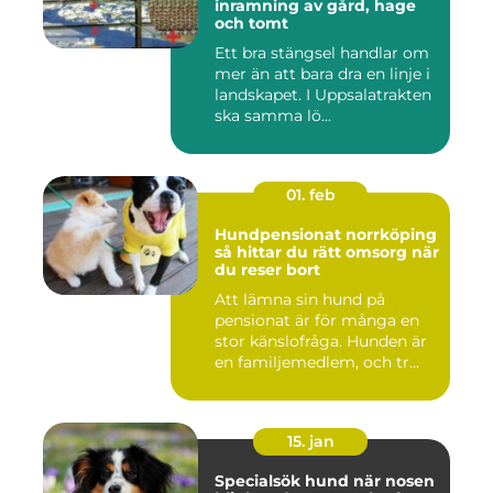
inramning av gård, hage
och tomt
Ett bra stängsel handlar om
mer än att bara dra en linje i
landskapet. I Uppsalatrakten
ska samma lö...
01. feb
Hundpensionat norrköping
så hittar du rätt omsorg när
du reser bort
Att lämna sin hund på
pensionat är för många en
stor känslofråga. Hunden är
en familjemedlem, och tr...
15. jan
Specialsök hund när nosen