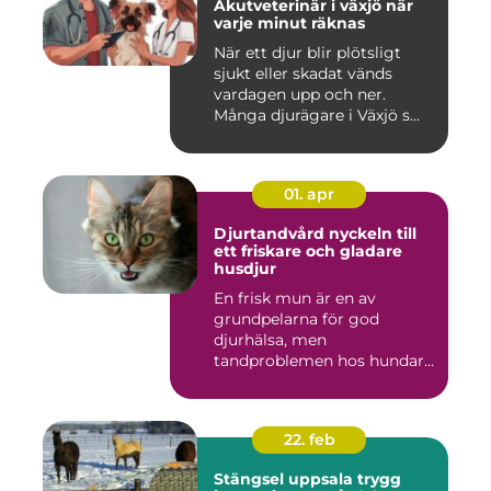
Akutveterinär i växjö när
varje minut räknas
När ett djur blir plötsligt
sjukt eller skadat vänds
vardagen upp och ner.
Många djurägare i Växjö s...
01. apr
Djurtandvård nyckeln till
ett friskare och gladare
husdjur
En frisk mun är en av
grundpelarna för god
djurhälsa, men
tandproblemen hos hundar
och katter upptäc...
22. feb
Stängsel uppsala trygg