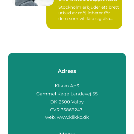
Stockholm erbjuder ett brett
utbud av möjligheter för
dem som vill lära sig åka...
Adress
web:
www.klikko.dk