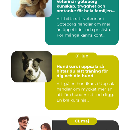
Veterinär göteborg
kunskap, trygghet och
omtanke för hela familjens
djur
Att hitta rätt veterinär i
Göteborg handlar om mer
än öppettider och prislista.
För många känns kont...
01. jun
Hundkurs i uppsala så
hittar du rätt träning för
dig och din hund
Att gå en hundkurs i Uppsala
handlar om mycket mer än
att lära hunden sitt och ligg.
En bra kurs hjä...
01. maj