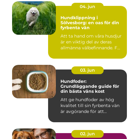
04. jun
Hundklippning i
Sölvesborg: en oas för din
fyrbenta vän
Att ta hand om våra husdjur
är en viktig del av deras
allmänna välbefinnande. F...
03. jun
Hundfoder:
Grundläggande guide för
din bästa väns kost
Att ge hundfoder av hög
kvalitet till sin fyrbenta vän
är avgörande för att...
02. jun