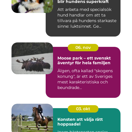
blir hundens superkraft
Att arbeta med specialsök
hund handlar om att ta
tillvara på hundens starkaste
sinne: luktsinnet. Ge...
06. nov
Moose park – ett svenskt
äventyr för hela familjen
Älgen, ofta kallad "skogens
konung", är ett av Sveriges
mest karakteristiska och
beundrade...
03. okt
Konsten att välja rätt
hoppsadel
Inom hästsporten spelar