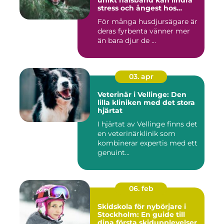
stress och ångest hos
hundar
För många husdjursägare är
deras fyrbenta vänner mer
än bara djur de ...
03. apr
Veterinär i Vellinge: Den
lilla kliniken med det stora
hjärtat
I hjärtat av Vellinge finns det
en veterinärklinik som
kombinerar expertis med ett
genuint...
06. feb
Skidskola för nybörjare i
Stockholm: En guide till
dina första skidupplevelser