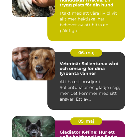
trygg plats för din hund
I takt med att våra liv blivit
allt mer hektiska, har
behovet av att hitta en
pålitlig o...
06. maj
Veterinär Sollentuna: vård
och omsorg för dina
fyrbenta vänner
Att ha ett husdjur i
Sollentuna är en glädje i sig,
men det kommer med sitt
ansvar. Ett av...
05. maj
Gladiator K-Nine: Hur ett
unikt halsband kan lindra