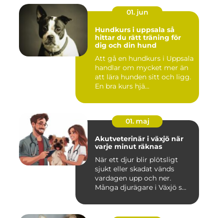
01. jun
Hundkurs i uppsala så
hittar du rätt träning för
dig och din hund
Att gå en hundkurs i Uppsala
handlar om mycket mer än
att lära hunden sitt och ligg.
En bra kurs hjä...
01. maj
Akutveterinär i växjö när
varje minut räknas
När ett djur blir plötsligt
sjukt eller skadat vänds
vardagen upp och ner.
Många djurägare i Växjö s...