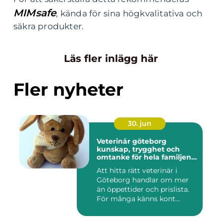
MIMsafe
, kända för sina högkvalitativa och
säkra produkter.
Läs fler inlägg här
Fler nyheter
30. jun
Veterinär göteborg
kunskap, trygghet och
omtanke för hela familjens
djur
Att hitta rätt veterinär i
Göteborg handlar om mer
än öppettider och prislista.
För många känns kont...