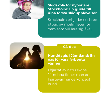
Skidskola för nybörjare i
Stockholm: En guide till
dina första skidupplevelser
Stockholm erbjuder ett brett
utbud av möjligheter för
dem som vill lära sig åka...
02. dec
Hunddagis i Jämtland: En
oas för våra fyrbenta
vänner
I hjärtat av natursköna
Jämtland finner man ett
hjärtevärmande koncept
hund...