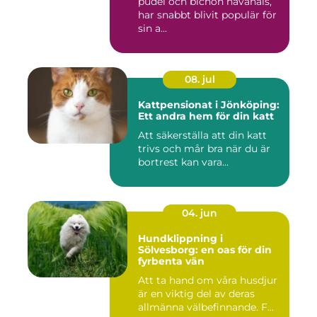
pudel och bichon havanais,
har snabbt blivit populär för
sin a...
08. jul
Kattpensionat i Jönköping:
Ett andra hem för din katt
Att säkerställa att din katt
trivs och mår bra när du är
bortrest kan vara...
04. jun
Hundklippning i
Sölvesborg: en oas för din
fyrbenta vän
Att ta hand om våra husdjur
är en viktig del av deras
allmänna välbefinnande. F...