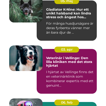
05. maj
Gladiator K-Nine: Hur ett
unikt halsband kan lindra
stress och ångest hos
hundar
För många husdjursägare är
deras fyrbenta vänner mer
än bara djur de ...
03. apr
Veterinär i Vellinge: Den
lilla kliniken med det stora
hjärtat
I hjärtat av Vellinge finns det
en veterinärklinik som
kombinerar expertis med ett
genuint...
06. feb