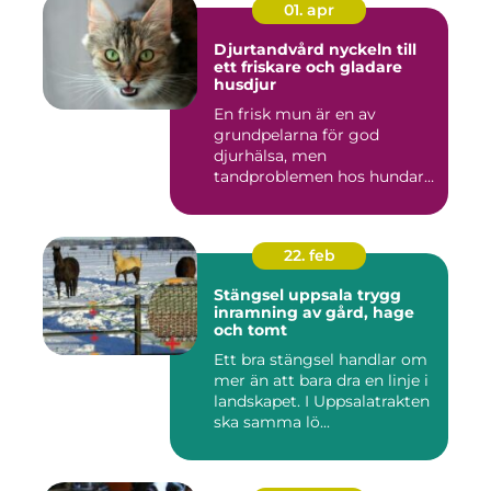
01. apr
Djurtandvård nyckeln till
ett friskare och gladare
husdjur
En frisk mun är en av
grundpelarna för god
djurhälsa, men
tandproblemen hos hundar
och katter upptäc...
22. feb
Stängsel uppsala trygg
inramning av gård, hage
och tomt
Ett bra stängsel handlar om
mer än att bara dra en linje i
landskapet. I Uppsalatrakten
ska samma lö...