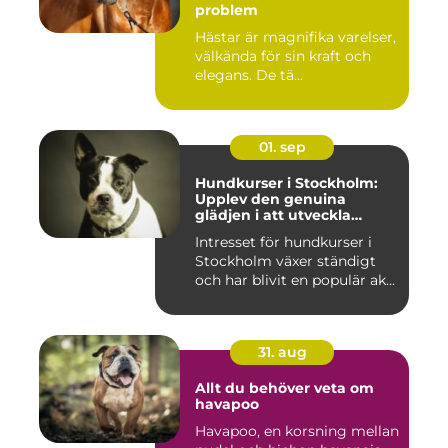
problem
Hästar är magnifika varelser,
välkända för sin kraft och
elegans. De tä...
01. sep
Hundkurser i Stockholm:
Upplev den genuina
glädjen i att utveckla
samarbete och
Intresset för hundkurser i
kommunikation med din
Stockholm växer ständigt
hund
och har blivit en populär ak...
31. aug
Allt du behöver veta om
havapoo
Havapoo, en korsning mellan