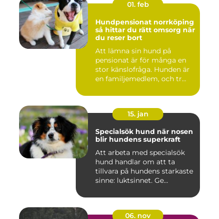
01. feb
Hundpensionat norrköping
så hittar du rätt omsorg när
du reser bort
Att lämna sin hund på
pensionat är för många en
stor känslofråga. Hunden är
en familjemedlem, och tr...
15. jan
Specialsök hund när nosen
blir hundens superkraft
Att arbeta med specialsök
hund handlar om att ta
tillvara på hundens starkaste
sinne: luktsinnet. Ge...
06. nov