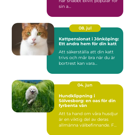
har snabbt blivit populär för
sin a...
08. jul
Kattpensionat i Jönköping:
Ett andra hem för din katt
Att säkerställa att din katt
trivs och mår bra när du är
bortrest kan vara...
04. jun
Hundklippning i
Sölvesborg: en oas för din
fyrbenta vän
Att ta hand om våra husdjur
är en viktig del av deras
allmänna välbefinnande. F...