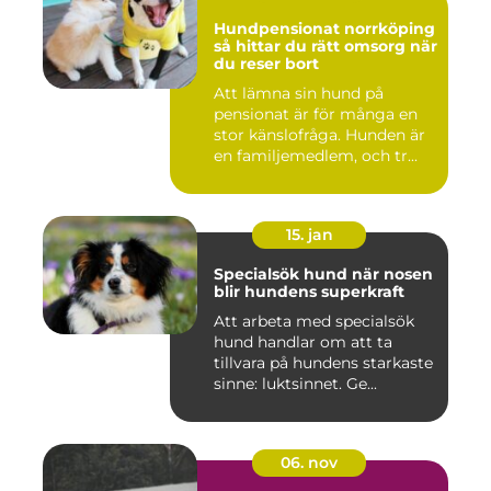
Hundpensionat norrköping
så hittar du rätt omsorg när
du reser bort
Att lämna sin hund på
pensionat är för många en
stor känslofråga. Hunden är
en familjemedlem, och tr...
15. jan
Specialsök hund när nosen
blir hundens superkraft
Att arbeta med specialsök
hund handlar om att ta
tillvara på hundens starkaste
sinne: luktsinnet. Ge...
06. nov