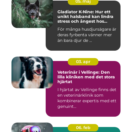
05. maj
Gladiator K-Nine: Hur ett
unikt halsband kan lindra
stress och ångest hos
hundar
För många husdjursägare är
deras fyrbenta vänner mer
än bara djur de ...
03. apr
Veterinär i Vellinge: Den
lilla kliniken med det stora
hjärtat
I hjärtat av Vellinge finns det
en veterinärklinik som
kombinerar expertis med ett
genuint...
06. feb