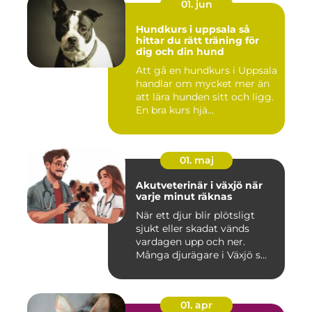
01. jun
Hundkurs i uppsala så
hittar du rätt träning för
dig och din hund
Att gå en hundkurs i Uppsala
handlar om mycket mer än
att lära hunden sitt och ligg.
En bra kurs hjä...
01. maj
Akutveterinär i växjö när
varje minut räknas
När ett djur blir plötsligt
sjukt eller skadat vänds
vardagen upp och ner.
Många djurägare i Växjö s...
01. apr