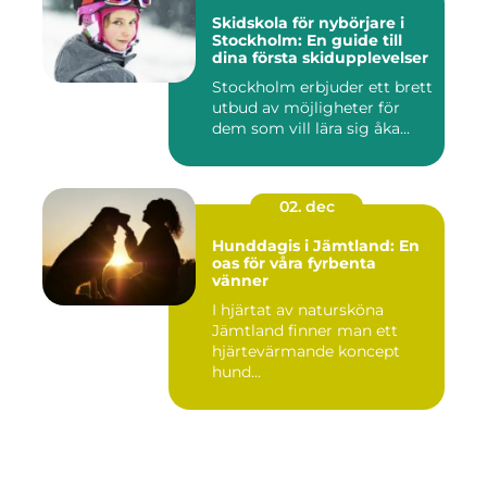
Skidskola för nybörjare i
Stockholm: En guide till
dina första skidupplevelser
Stockholm erbjuder ett brett
utbud av möjligheter för
dem som vill lära sig åka...
02. dec
Hunddagis i Jämtland: En
oas för våra fyrbenta
vänner
I hjärtat av natursköna
Jämtland finner man ett
hjärtevärmande koncept
hund...