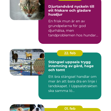
Djurtandvård nyckeln till
ett friskare och gladare
husdjur
En frisk mun är en av
grundpelarna för god
djurhälsa, men
tandproblemen hos hundar
och katter upptäc...
22. feb
Stängsel uppsala trygg
inramning av gård, hage
och tomt
Ett bra stängsel handlar om
mer än att bara dra en linje i
landskapet. I Uppsalatrakten
ska samma lö...
01. feb