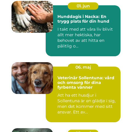
01. jun
Hunddagis i Nacka: En
trygg plats för din hund
I takt med att våra liv blivit
allt mer hektiska, har
behovet av att hitta en
pålitlig o...
06. maj
Veterinär Sollentuna: vård
och omsorg för dina
fyrbenta vänner
Att ha ett husdjur i
Sollentuna är en glädje i sig,
men det kommer med sitt
ansvar. Ett av...