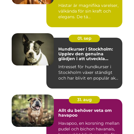
Hästar är magnifika varelser,
välkända för sin kraft och
elegans. De tä...
01. sep
Hundkurser i Stockholm:
Upplev den genuina
glädjen i att utveckla
samarbete och
Intresset för hundkurser i
kommunikation med din
Stockholm växer ständigt
hund
och har blivit en populär ak...
31. aug
Allt du behöver veta om
havapoo
Havapoo, en korsning mellan
pudel och bichon havanais,