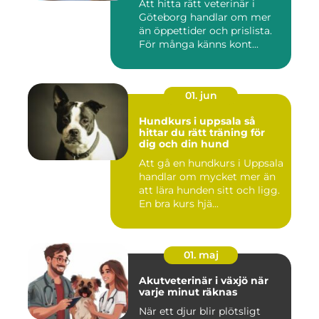
Att hitta rätt veterinär i
Göteborg handlar om mer
än öppettider och prislista.
För många känns kont...
01. jun
Hundkurs i uppsala så
hittar du rätt träning för
dig och din hund
Att gå en hundkurs i Uppsala
handlar om mycket mer än
att lära hunden sitt och ligg.
En bra kurs hjä...
01. maj
Akutveterinär i växjö när
varje minut räknas
När ett djur blir plötsligt