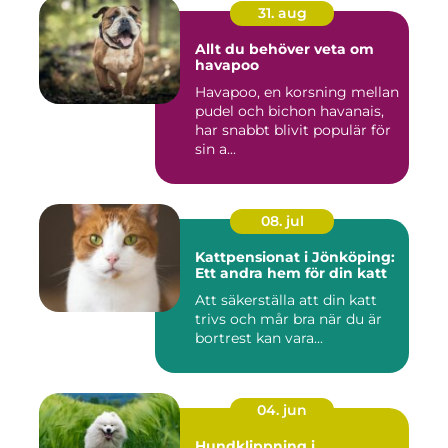
31. aug
Allt du behöver veta om
havapoo
Havapoo, en korsning mellan
pudel och bichon havanais,
har snabbt blivit populär för
sin a...
08. jul
Kattpensionat i Jönköping:
Ett andra hem för din katt
Att säkerställa att din katt
trivs och mår bra när du är
bortrest kan vara...
04. jun
Hundklippning i