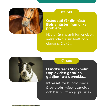
02. okt
Osteopati för din häst:
Befria hästen från olika
problem
Hästar är magnifika varelser,
välkända för sin kraft och
elegans. De tä...
01. sep
Hundkurser i Stockholm:
Upplev den genuina
glädjen i att utveckla
samarbete och
Intresset för hundkurser i
kommunikation med din
Stockholm växer ständigt
hund
och har blivit en populär ak...