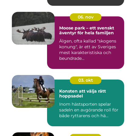
06. nov
Moose park – ett svenskt
äventyr för hela familjen
Älgen, ofta kallad "skogens
konung", är ett av Sveriges
mest karakteristiska och
beundrade...
03. okt
Konsten att välja rätt
hoppsadel
Inom hästsporten spelar
sadeln en avgörande roll för
både ryttarens och hä...