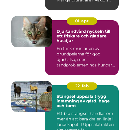
Många djurägare i Växjö s...
01. apr
Djurtandvård nyckeln till
ett friskare och gladare
husdjur
En frisk mun är en av
grundpelarna för god
djurhälsa, men
tandproblemen hos hundar
och katter upptäc...
22. feb
Stängsel uppsala trygg
inramning av gård, hage
och tomt
Ett bra stängsel handlar om
mer än att bara dra en linje i
landskapet. I Uppsalatrakten