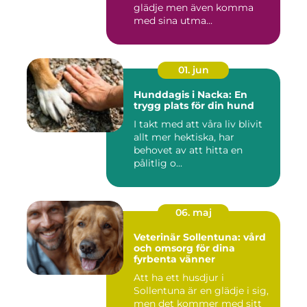
glädje men även komma
med sina utma...
01. jun
Hunddagis i Nacka: En
trygg plats för din hund
I takt med att våra liv blivit
allt mer hektiska, har
behovet av att hitta en
pålitlig o...
06. maj
Veterinär Sollentuna: vård
och omsorg för dina
fyrbenta vänner
Att ha ett husdjur i
Sollentuna är en glädje i sig,
men det kommer med sitt