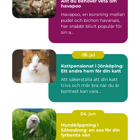
Allt du behöver veta om
havapoo
Havapoo, en korsning mellan
pudel och bichon havanais,
har snabbt blivit populär för
sin a...
08. jul
Kattpensionat i Jönköping:
Ett andra hem för din katt
Att säkerställa att din katt
trivs och mår bra när du är
bortrest kan vara...
04. jun
Hundklippning i
Sölvesborg: en oas för din
fyrbenta vän