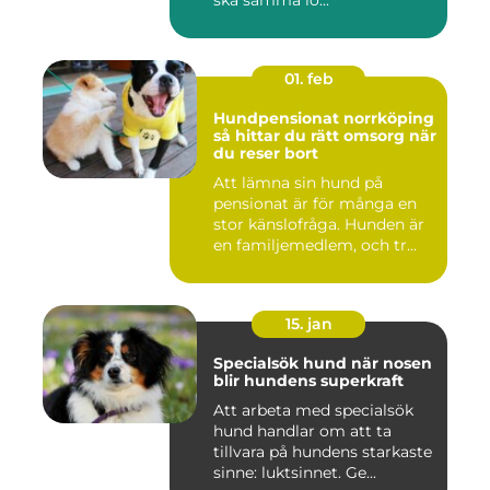
ska samma lö...
01. feb
Hundpensionat norrköping
så hittar du rätt omsorg när
du reser bort
Att lämna sin hund på
pensionat är för många en
stor känslofråga. Hunden är
en familjemedlem, och tr...
15. jan
Specialsök hund när nosen
blir hundens superkraft
Att arbeta med specialsök
hund handlar om att ta
tillvara på hundens starkaste
sinne: luktsinnet. Ge...