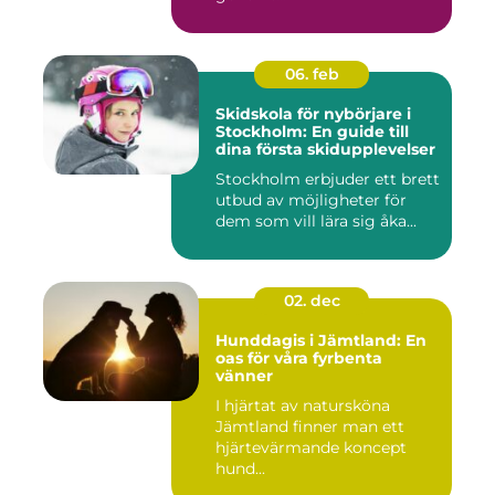
06. feb
Skidskola för nybörjare i
Stockholm: En guide till
dina första skidupplevelser
Stockholm erbjuder ett brett
utbud av möjligheter för
dem som vill lära sig åka...
02. dec
Hunddagis i Jämtland: En
oas för våra fyrbenta
vänner
I hjärtat av natursköna
Jämtland finner man ett
hjärtevärmande koncept
hund...