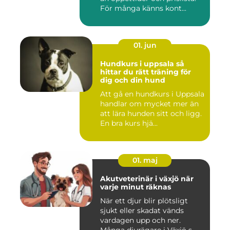
För många känns kont...
01. jun
Hundkurs i uppsala så
hittar du rätt träning för
dig och din hund
Att gå en hundkurs i Uppsala
handlar om mycket mer än
att lära hunden sitt och ligg.
En bra kurs hjä...
01. maj
Akutveterinär i växjö när
varje minut räknas
När ett djur blir plötsligt
sjukt eller skadat vänds
vardagen upp och ner.