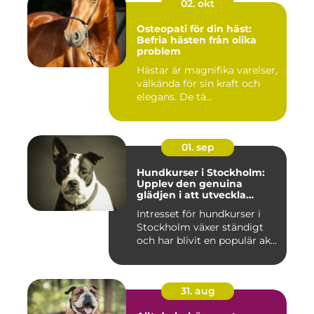
02. okt
Osteopati för din häst:
Befria hästen från olika
problem
Hästar är magnifika varelser,
välkända för sin kraft och
elegans. De tä...
01. sep
Hundkurser i Stockholm:
Upplev den genuina
glädjen i att utveckla
samarbete och
Intresset för hundkurser i
kommunikation med din
Stockholm växer ständigt
hund
och har blivit en populär ak...
31. aug