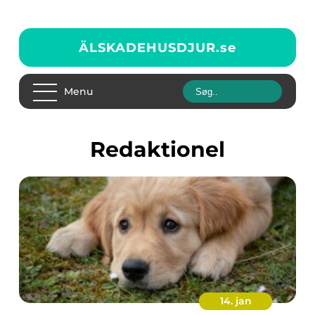
ÄLSKADEHUSDJUR.
se
Menu
redaktionel
14. jan