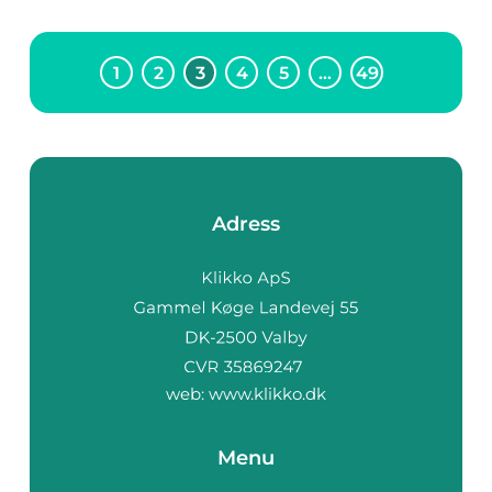
1
2
3
4
5
…
49
Adress
web:
www.klikko.dk
Menu