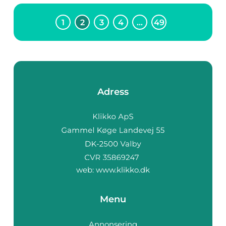
1
2
3
4
…
49
Adress
web:
www.klikko.dk
Menu
Annonsering