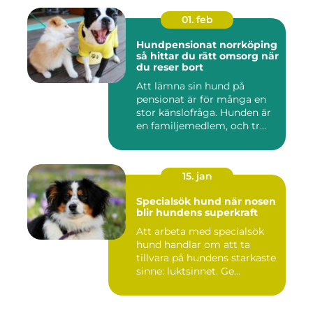
01. feb
Hundpensionat norrköping
så hittar du rätt omsorg när
du reser bort
Att lämna sin hund på
pensionat är för många en
stor känslofråga. Hunden är
en familjemedlem, och tr...
15. jan
Specialsök hund när nosen
blir hundens superkraft
Att arbeta med specialsök
hund handlar om att ta
tillvara på hundens starkaste
sinne: luktsinnet. Ge...