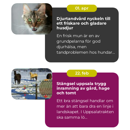
01. apr
Djurtandvård nyckeln till
ett friskare och gladare
husdjur
En frisk mun är en av
grundpelarna för god
djurhälsa, men
tandproblemen hos hundar
och katter upptäc...
22. feb
Stängsel uppsala trygg
inramning av gård, hage
och tomt
Ett bra stängsel handlar om
mer än att bara dra en linje i
landskapet. I Uppsalatrakten
ska samma lö...